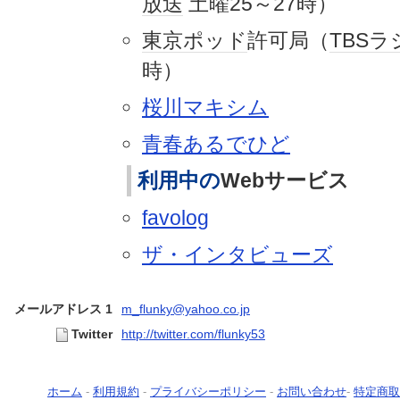
放送
土曜25～27時）
東京
ポッド
許可局（
TBSラ
時）
桜川マキシム
青春あるでひど
利用中の
Webサービス
favolog
ザ・インタビューズ
メールアドレス 1
m_flunky@yahoo.co.jp
Twitter
http://twitter.com/flunky53
ホーム
-
利用規約
-
プライバシーポリシー
-
お問い合わせ
-
特定商取