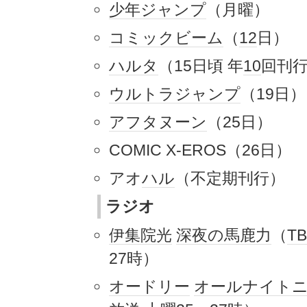
少年ジャンプ
（月曜）
コミックビーム
（
12
日）
ハルタ
（15日頃 年
10
回刊
ウルトラジャンプ
（19日）
アフタヌーン
（25日）
COMIC X-EROS（26日）
アオ
ハル
（不定期刊行）
ラジオ
伊集院光
深夜の馬鹿力
（
T
27時）
オードリー
オールナイト