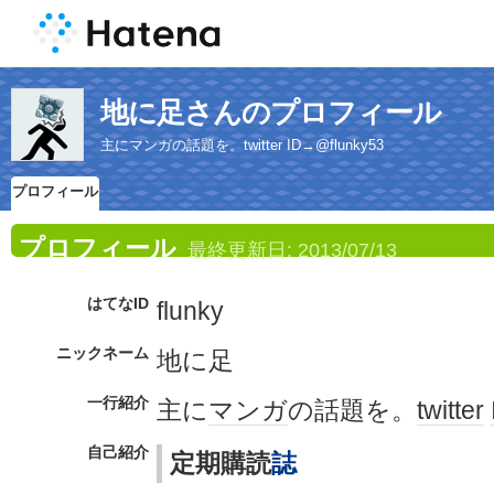
地に足さんのプロフィール
主にマンガの話題を。twitter ID→@flunky53
プロフィール
プロフィール
最終更新日:
2013/07/13
はてなID
flunky
ニックネーム
地に足
一行紹介
主に
マンガ
の話題を。
twitter
自己紹介
定期購読
誌