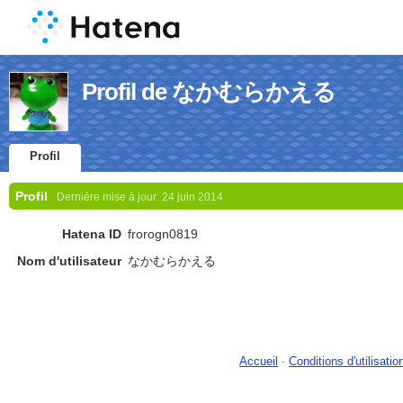
Profil de なかむらかえる
Profil
Profil
Dernière mise à jour:
24 juin 2014
Hatena ID
frorogn0819
Nom d'utilisateur
なかむらかえる
Accueil
-
Conditions d'utilisatio