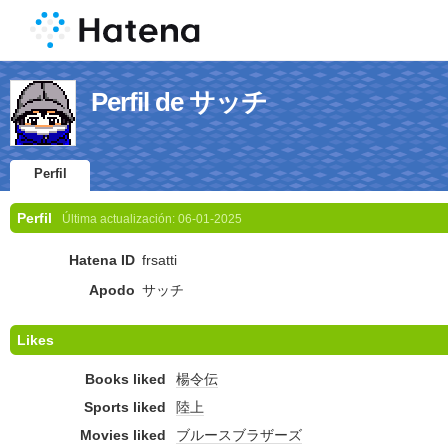
Perfil de サッチ
Perfil
Perfil
Última actualización:
06-01-2025
Hatena ID
frsatti
Apodo
サッチ
Likes
Books liked
楊令伝
Sports liked
陸上
Movies liked
ブルースブラザーズ