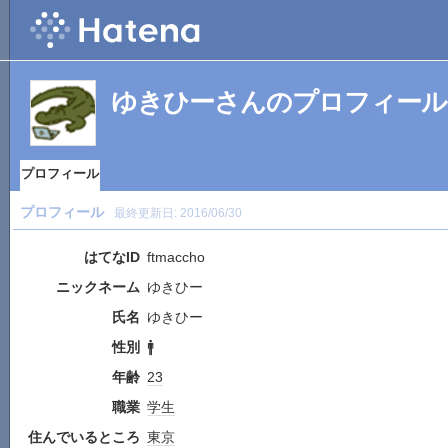
ゆきひーさんのプロフィール
プロフィール
プロフィール
最終更新日:
2016/06/30
はてなID
ftmaccho
ニックネーム
ゆきひー
氏名
ゆきひー
性別
🚹
年齢
23
職業
学生
住んでいるところ
東京