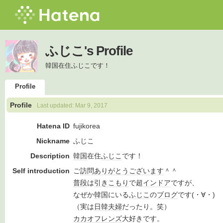
ふじこ's Profile
韓国在住ふじこです！
Profile
Profile
Last updated:
Mar 9, 2017
Hatena ID
fujikorea
Nickname
ふじこ
Description
韓国
在住
ふじこ
です！
Self introduction
ご
訪問
ありがとうございます
＾＾
普段
は
引きこもり
で超
インドア
ですが、
なぜか
韓国
にいる
ふじこ
の
ブログ
です(・∀・)
（実は
日韓
夫婦
だったり。笑）
カカオ
フレンズ
大好きです。