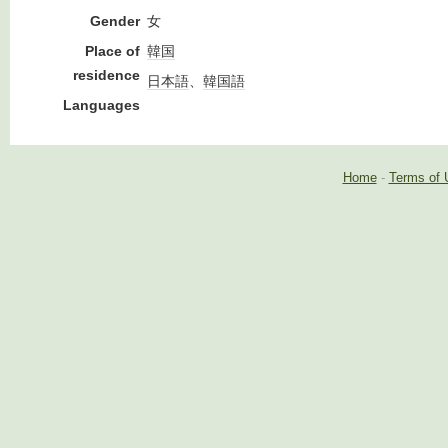
Gender
女
Place of
韓国
residence
日本語
、
韓国語
Languages
Home
-
Terms of 