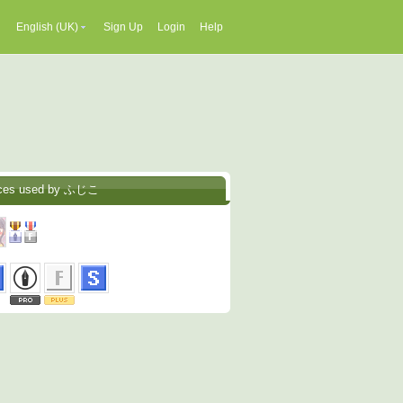
English (UK)
Sign Up
Login
Help
ices used by ふじこ