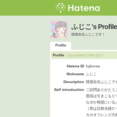
ふじこ's Profile
韓国在住ふじこです！
Profile
Profile
Last updated:
9 Mar 2017
Hatena ID
fujikorea
Nickname
ふじこ
Description
韓国
在住
ふじこ
で
Self introduction
ご
訪問
ありがとう
普段
は
引きこもり
なぜか
韓国
にいる
（実は
日韓
夫婦
だ
カカオ
フレンズ
大