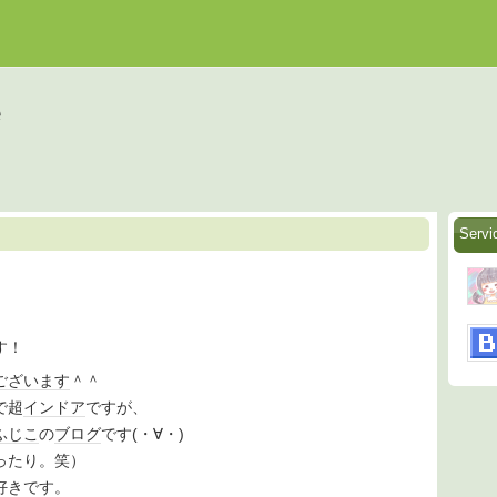
Serv
す！
ございます
＾＾
で超
インドア
ですが、
ふじこ
の
ブログ
です(・∀・)
ったり。笑）
好きです。