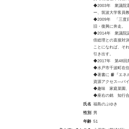
◆2003年 衆議
ー、筑波大学客員
◆2009年 「三
旧・復興に奔走。
◆2014年 衆議院
倍総理との直接対
ことになれば、そ
引き出す。
◆2017年 第48
◆水戸市千波町在住
◆著書に 📙『エ
資源アクセス―バイ
◆趣味 家庭菜園
◆座右の銘 知行
氏名
福島のぶゆき
性別
男
年齢
51