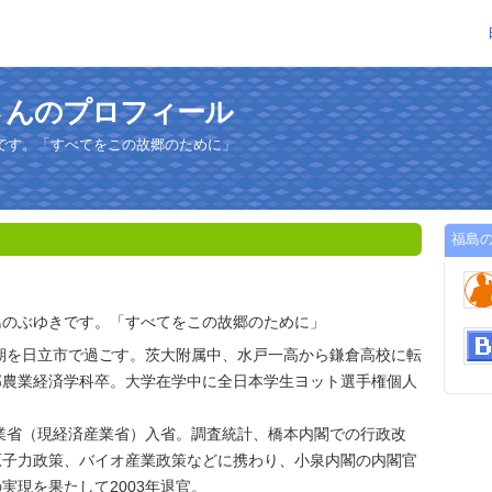
さんのプロフィール
です。「すべてをこの故郷のために」
福島
島のぶゆきです。「すべてをこの故郷のために」
少期を日立市で過ごす。茨大附属中、水戸一高から鎌倉高校に転
部農業経済学科卒。大学在学中に全日本学生ヨット選手権個人
産業省（現経済産業省）入省。調査統計、橋本内閣での行政改
原子力政策、バイオ産業政策などに携わり、小泉内閣の内閣官
実現を果たして2003年退官。