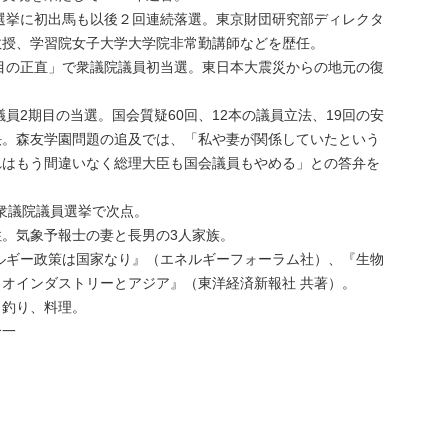
院選挙に初出馬も以後２回連続落選。東京財団研究部ディレクタ
教授、学習院女子大学大学院非常勤講師などを歴任。
度目の正直」で衆議院議員初当選。東日本大震災からの地元の復
議員2期目の当選。国会質疑60回、12本の議員立法、19回の安
決。森友学園問題の追及では、「私や妻が関係していたという
れはもう間違いなく総理大臣も国会議員もやめる」との答弁を
回衆議院議員選挙で次点。
。気象予報士の妻と長男の3人家族。
ネルギー政策は国家なり』（エネルギーフォーラム社）、『生物
オインダストリーとアジア』（東洋経済新報社 共著）。
、釣り、料理。
合一