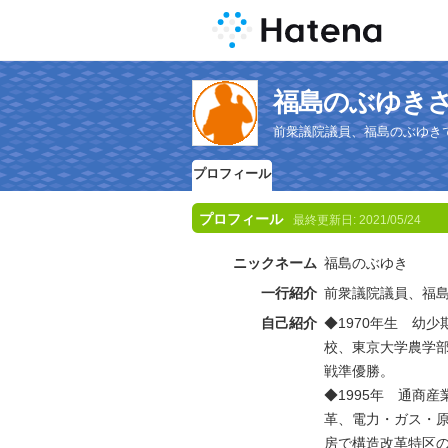
福島のぶゆき
前衆議院議員、福島のぶゆき
プロフィール
プロフィール
最終更新日:
2021/05/24
ニックネーム
福島のぶゆき
一行紹介
前衆議院議員、福
自己紹介
◆1970年生 幼
校、東京大学農学
戦準優勝。
◆1995年 通商
革、電力・ガス・
房で構造改革特区の