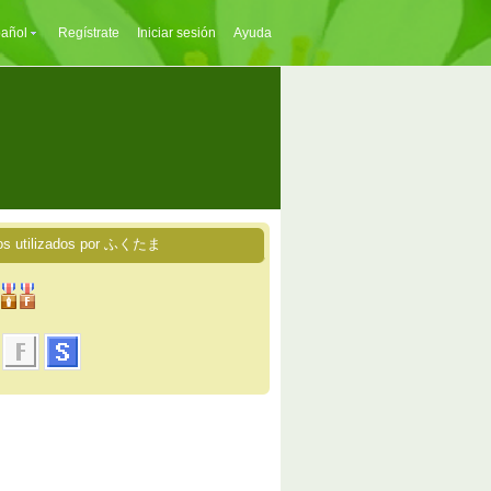
añol
Regístrate
Iniciar sesión
Ayuda
ios utilizados por ふくたま