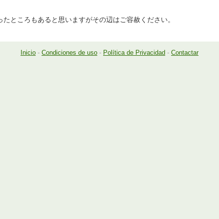
ったところもあると思いますがその辺はご容赦ください。
Inicio
-
Condiciones de uso
-
Política de Privacidad
-
Contactar