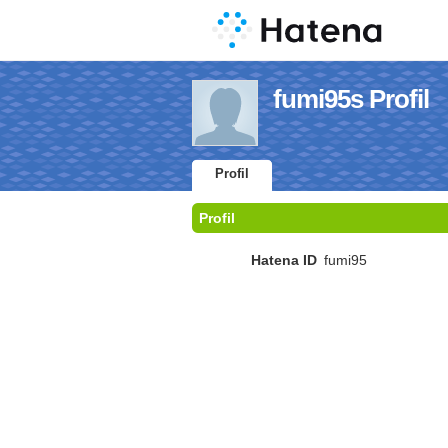
fumi95s Profil
Profil
Profil
Hatena ID
fumi95