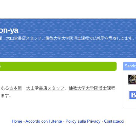
hon-ya
屋・大山堂書店スタッフ。佛教大学大学院博士課程で仏教学を専攻してます
Serviz
7
にある
古本屋
・
大山
堂
書店
スタッフ
。
佛教大学
大学院
博士
課程
て
ます
。
Home
-
Accordo con l'Utente
-
Policy sulla Privacy
-
Contattacci