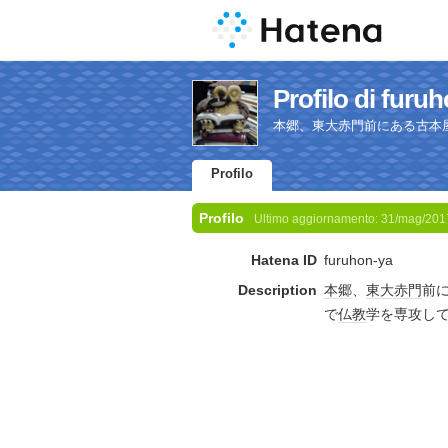
Profilo di furu
本郷、東大赤門前にある古本
Profilo
Profilo
Ultimo aggiornamento:
31/mag/201
Hatena ID
furuhon-ya
Description
本郷
、
東大
赤門
前
で
仏教
学を専攻し