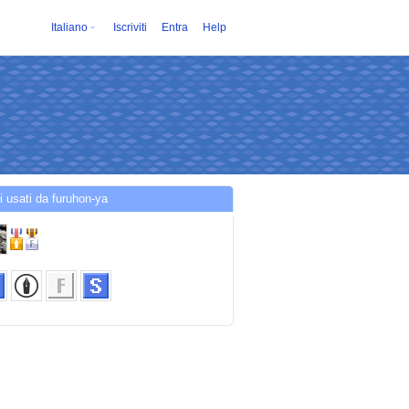
Italiano
Iscriviti
Entra
Help
。
i usati da furuhon-ya