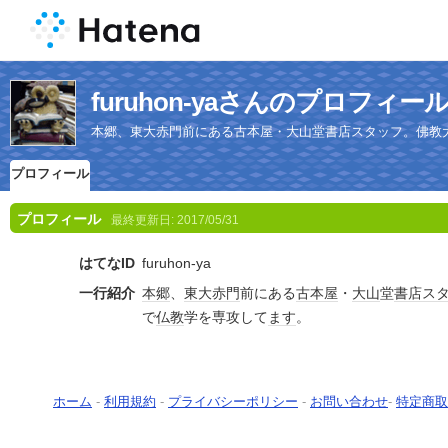
furuhon-yaさんのプロフィー
本郷、東大赤門前にある古本屋・大山堂書店スタッフ。佛教
プロフィール
プロフィール
最終更新日:
2017/05/31
はてなID
furuhon-ya
一行紹介
本郷
、
東大
赤門
前にある
古本屋
・
大山
堂
書店
ス
で
仏教
学を専攻して
ます
。
ホーム
-
利用規約
-
プライバシーポリシー
-
お問い合わせ
-
特定商取