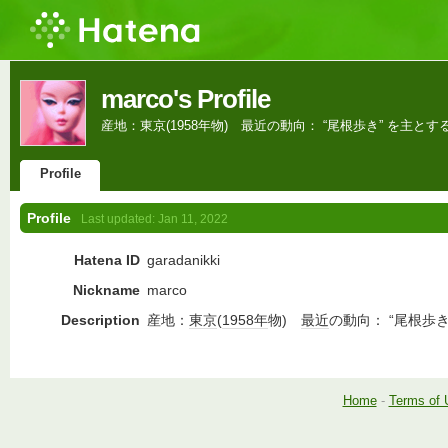
marco's Profile
産地：東京(1958年物) 最近の動向： “尾根歩き” を主とす
Profile
Profile
Last updated:
Jan 11, 2022
Hatena ID
garadanikki
Nickname
marco
Description
産地：
東京
(
1958年
物)
最近
の動向： “尾根歩き
Home
-
Terms of 