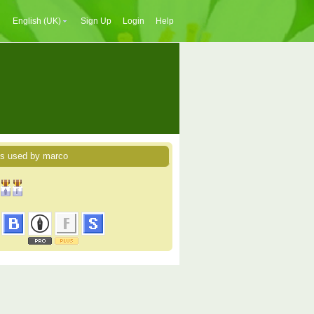
English (UK)
Sign Up
Login
Help
es used by marco