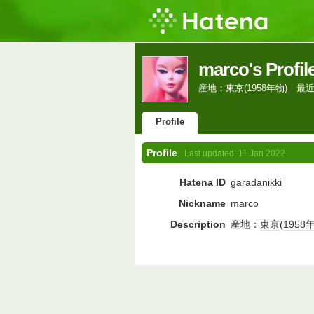
marco's Profil
産地：東京(1958年物) 最
Profile
Profile
Last updated:
11 Jan 2022
Hatena ID
garadanikki
Nickname
marco
Description
産地：
東京
(
1958