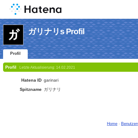
ガリナリs Profil
Profil
Profil
Letzte Aktualisierung:
14.02.2021
Hatena ID
garinari
Spitzname
ガリナリ
Home
-
Benutzer