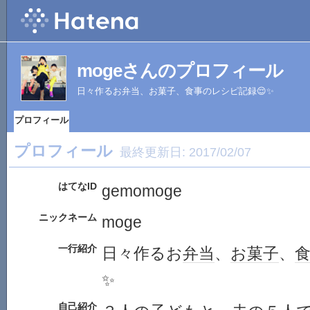
mogeさんのプロフィール
日々作るお弁当、お菓子、食事のレシピ記録😌✨
プロフィール
プロフィール
最終更新日:
2017/02/07
はてなID
gemomoge
ニックネーム
moge
一行紹介
日々作るお
弁当
、
お菓子
、
✨
自己紹介