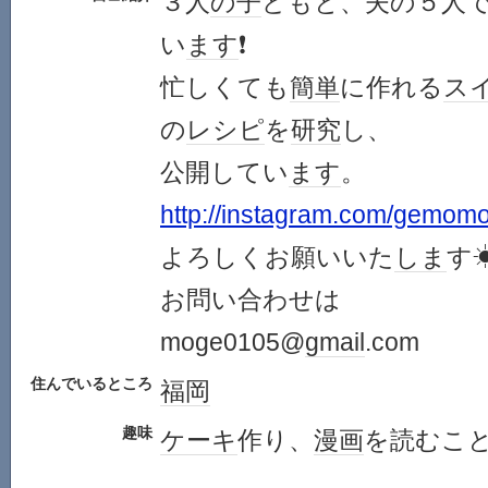
３人
の子
どもと、夫の５人
い
ます
❗
忙しくても
簡単
に作れる
ス
の
レシピ
を
研究
し、
公開してい
ます
。
http://instagram.com/gemom
よろしくお願いいた
しま
す
お問い合わせは
moge0105@
gmail
.com
住んでいるところ
福岡
趣味
ケーキ
作り、
漫画
を読むこ