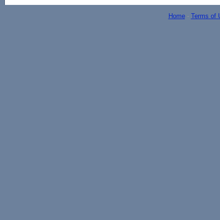
Home
-
Terms of 