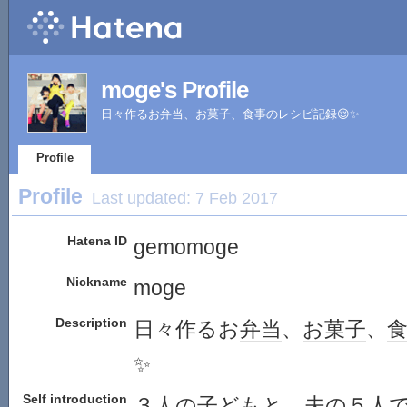
moge's Profile
日々作るお弁当、お菓子、食事のレシピ記録😌✨
Profile
Profile
Last updated:
7 Feb 2017
Hatena ID
gemomoge
Nickname
moge
Description
日々作るお
弁当
、
お菓子
、
✨
Self introduction
３人
の子
どもと、夫の５人