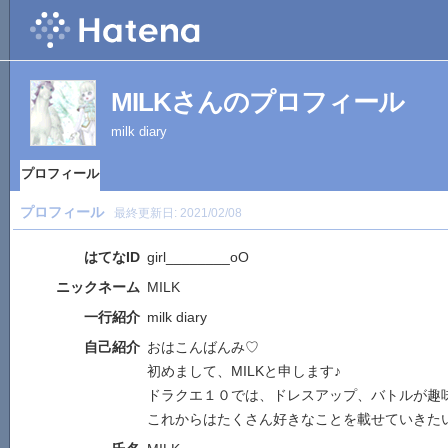
MILKさんのプロフィール
milk diary
プロフィール
プロフィール
最終更新日:
2021/02/08
はてなID
girl________oO
ニックネーム
MILK
一行紹介
milk diary
自己紹介
おはこんばんみ♡
初めまして、MILKと申します♪
ドラクエ１０では、ドレスアップ、バトルが趣
これからはたくさん好きなことを載せていきた