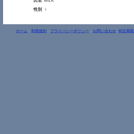
氏名
MILK
性別
♀
ホーム
-
利用規約
-
プライバシーポリシー
-
お問い合わせ
-
特定商取