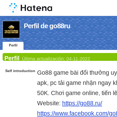
Perfil de go88ru
Perfil
Perfil
Última actualización:
04-11-2022
Self introduction
Go88 game bài đổi thưởng uy 
apk, pc tải game nhận ngay k
50K. Chơi game online, tiến l
Website:
https://go88.ru/
https://www.facebook.com/go