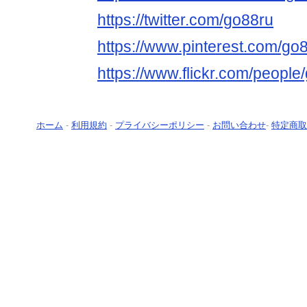
https://twitter.com/go88ru
https://www.pinterest.com/go8
https://www.flickr.com/people
ホーム
-
利用規約
-
プライバシーポリシー
-
お問い合わせ
-
特定商取