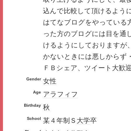
込んで比較して頂けるよう
はてなブログをやっている
った方のブログには目を通
けるようにしておりますが
かないときには悪しからず
ＦＢシェア、ツイート大歓
Gender
女性
Age
アラフィフ
Birthday
秋
School
某４年制Ｓ
大学
卒