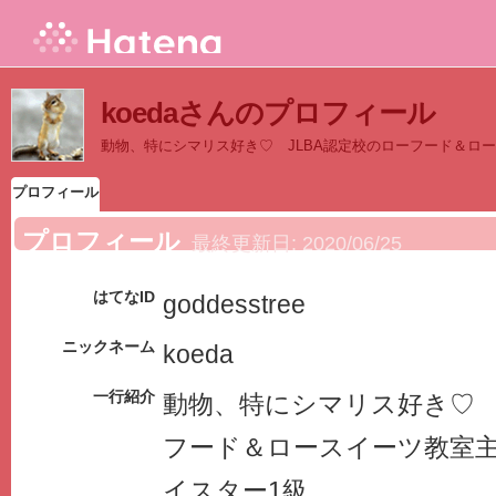
koedaさんのプロフィール
動物、特にシマリス好き♡ JLBA認定校のローフード＆ロ
プロフィール
プロフィール
最終更新日:
2020/06/25
はてなID
goddesstree
ニックネーム
koeda
一行紹介
動物、特にシマリス好き♡ 
フード＆ロースイーツ教室
イスター1級