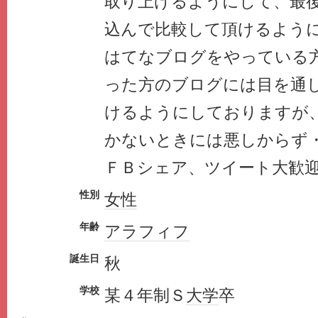
取り上げるようにして、最
込んで比較して頂けるよう
はてなブログをやっている
った方のブログには目を通
けるようにしておりますが
かないときには悪しからず
ＦＢシェア、ツイート大歓
性別
女性
年齢
アラフィフ
誕生日
秋
学校
某４年制Ｓ
大学
卒