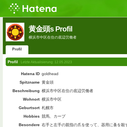
黄金頭s Profil
横浜市中区在住の底辺労働者
Profil
Profil
Letzte Aktualisierung:
12.05.2023
Hatena ID
goldhead
Spitzname
黄金頭
Beschreibung
横浜市中区在住の底辺労働者
Wohnort
横浜市中区
Geburtsort
札幌市
Hobbies
競馬、カープ
Besondere
右手と左手の親指の爪を使って、器用に蚤を殺