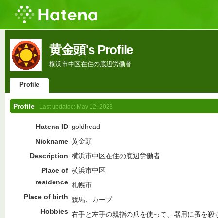
黄金頭's Profile
横浜市中区在住の底辺労働者
Profile
Profile
Last updated:
May 12, 2023
Hatena ID
goldhead
Nickname
黄金頭
Description
横浜市中区在住の底辺労働者
Place of
横浜市中区
residence
札幌市
Place of birth
競馬、カープ
Hobbies
右手と左手の親指の爪を使って、器用に蚤を殺