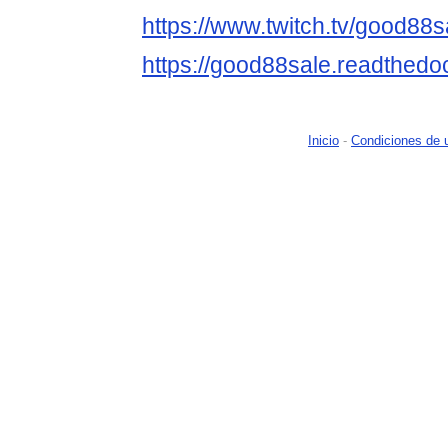
https://www.twitch.tv/good88s
https://good88sale.readthedoc
Inicio
-
Condiciones de 