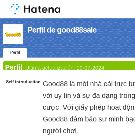
Perfil de good88sale
Perfil
Perfil
Última actualización:
19-07-2024
Self introduction
Good88 là một nhà cái trực t
với uy tín và sự đa dạng tro
cược. Với giấy phép hoạt độ
Good88 đảm bảo sự minh bạc
người chơi.