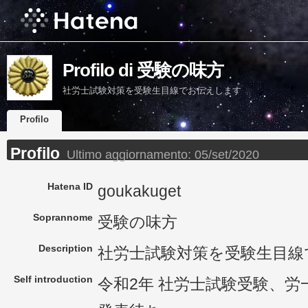
Profilo di 受験の味方
社労士試験対策を受験生目線でお伝えします
Profilo
Profilo
Ultimo aggiornamento:
05/set/2020
Hatena ID
goukakuget
Soprannome
受験の味方
Description
社労士試験対策を受験生目線
Self introduction
令和2年 社労士試験受験、労