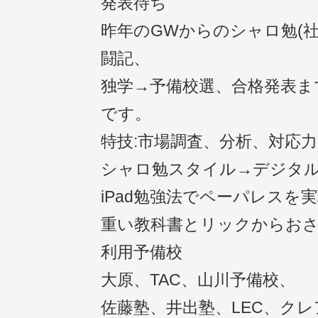
発表待ち
昨年のGWからのシャロ勉(社
闘記、
独学→予備校選、合格発表ま
です。
特技:市場調査、分析、対応力
シャロ勉スタイル→デジタ
iPad勉強法でペーパレスを
重い教科書とリックからお
利用予備校
大原、TAC、山川予備校、
佐藤塾、井出塾、LEC、ク