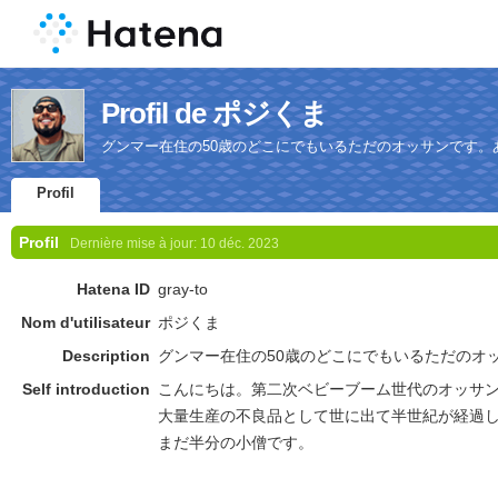
Profil de ポジくま
グンマー在住の50歳のどこにでもいるただのオッサンです。
Profil
Profil
Dernière mise à jour:
10 déc. 2023
Hatena ID
gray-to
Nom d'utilisateur
ポジくま
Description
グンマー在住の50歳のどこにでもいるただのオ
Self introduction
こんにちは。第二次ベビーブーム世代のオッサ
大量生産の不良品として世に出て半世紀が経過し
まだ半分の小僧です。