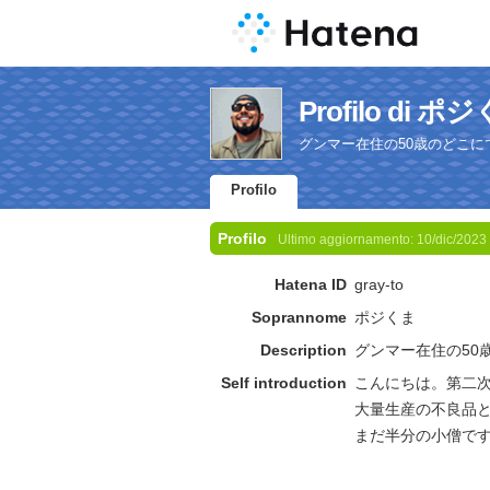
Profilo di ポ
グンマー在住の50歳のどこ
Profilo
Profilo
Ultimo aggiornamento:
10/dic/2023
Hatena ID
gray-to
Soprannome
ポジくま
Description
グンマー在住の50
Self introduction
こんにちは。第二
大量生産の不良品と
まだ半分の小僧で