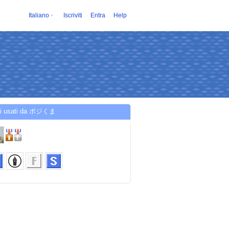
Italiano
Iscriviti
Entra
Help
zi usati da ポジくま