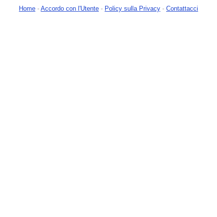
Home
-
Accordo con l'Utente
-
Policy sulla Privacy
-
Contattacci