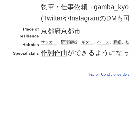
執筆・仕事依頼→gamba_kyoto@
(TwitterやInstagramのDMも可
Place of
京都府
京都市
residence
サッカー
・
野球
観戦、
ギター
、
ベース
、
睡眠
、
Hobbies
作詞
作曲
ができるようにな
Special skills
Inicio
-
Condiciones de 