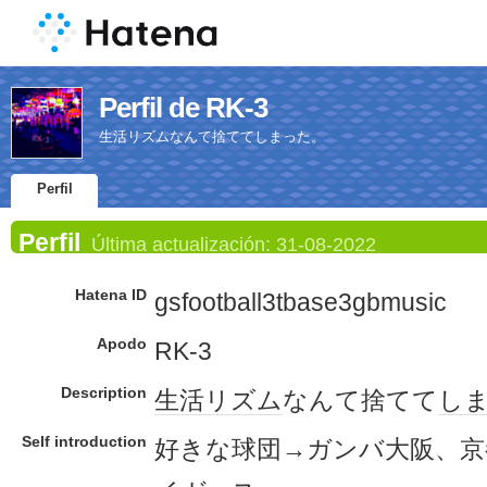
Perfil de RK-3
生活リズムなんて捨ててしまった。
Perfil
Perfil
Última actualización:
31-08-2022
Hatena ID
gsfootball3tbase3gbmusic
Apodo
RK-3
Description
生活
リズム
なんて捨てて
し
Self introduction
好きな球団→ガンバ大阪、京