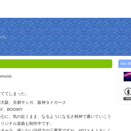
った。
Von R
bmusic
捨てて
しま
った。
バ大阪、京都サンガ、阪神タイガース
Y、BOOWY
中心に、気の赴くまま、なるようになるさ精神で書いていこう
オリジナル楽曲も制作中です。
いオーラ、感じない説得力の三重苦ですが、ぜひともよろしく