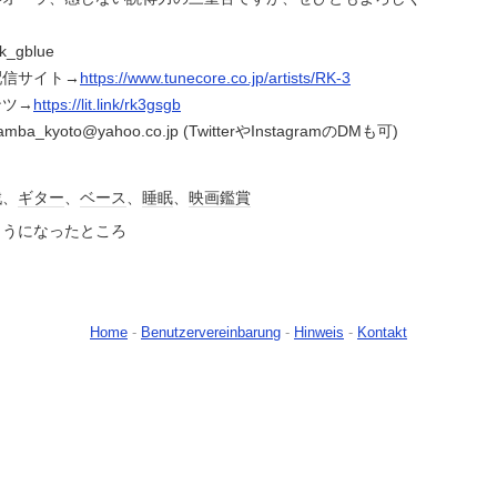
k_gblue
配信サイト→
https://www.tunecore.co.jp/artists/RK-3
ンツ→
https://lit.link/rk3gsgb
kyoto@yahoo.co.jp (TwitterやInstagramのDMも可)
戦、
ギター
、
ベース
、
睡眠
、
映画鑑賞
ようになったところ
Home
-
Benutzervereinbarung
-
Hinweis
-
Kontakt