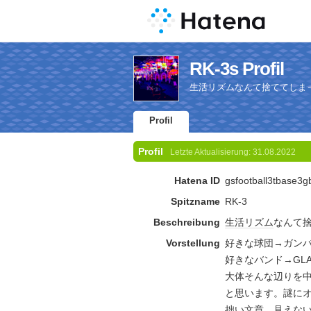
RK-3s Profil
生活リズムなんて捨ててしま
Profil
Profil
Letzte Aktualisierung:
31.08.2022
Hatena ID
gsfootball3tbase3g
Spitzname
RK-3
Beschreibung
生活
リズム
なんて
Vorstellung
好きな球団→ガン
好きなバンド→GLA
大体そんな辺りを
と思います。謎に
拙い文章、見えな