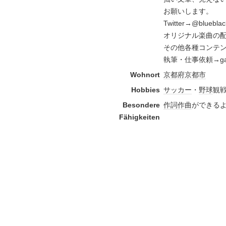
お願いします。
Twitter→@blueblac
オリジナル楽曲の
その他各種コンテ
執筆・仕事依頼→gamba_
Wohnort
京都府
京都市
Hobbies
サッカー
・
野球
観
Besondere
作詞
作曲
ができる
Fähigkeiten