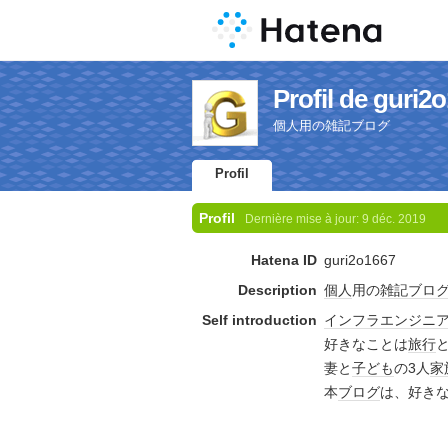
Profil de guri2
個人用の雑記ブログ
Profil
Profil
Dernière mise à jour:
9 déc. 2019
Hatena ID
guri2o1667
Description
個人
用の
雑記
ブロ
Self introduction
インフラ
エンジニ
好きなことは
旅行
妻と
子ども
の3人
家
本
ブログ
は、好き