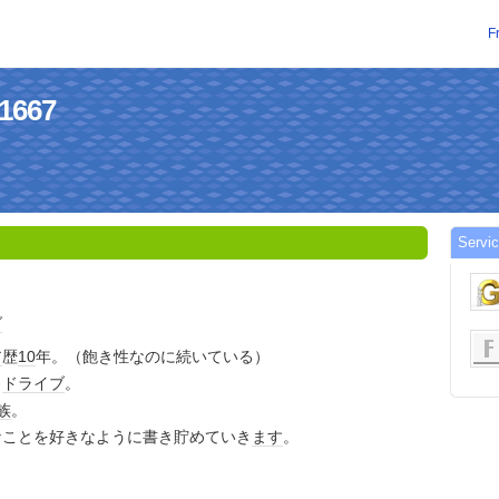
F
o1667
Servic
グ
ア
歴
10
年。（飽き性なのに続いている）
と
ドライブ
。
族
。
なことを好きなように書き貯めていき
ます
。