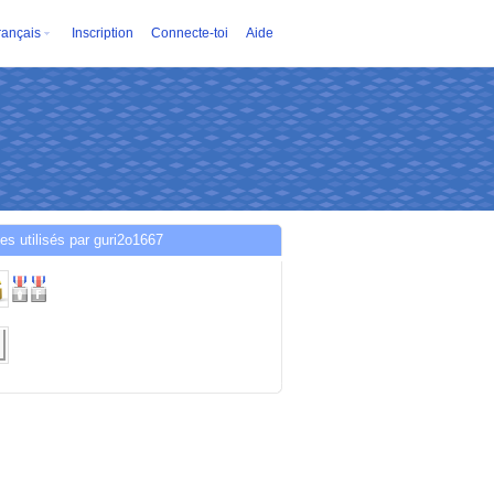
rançais
Inscription
Connecte-toi
Aide
es utilisés par guri2o1667