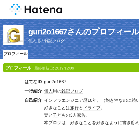
guri2o1667さんのプロフィー
個人用の雑記ブログ
プロフィール
プロフィール
最終更新日:
2019/12/09
はてなID
guri2o1667
一行紹介
個人
用の
雑記
ブログ
自己紹介
インフラ
エンジニア
歴
10
年。（飽き性なのに続
好きなことは
旅行
と
ドライブ
。
妻と
子ども
の3人
家族
。
本
ブログ
は、好きなことを好きなように書き貯