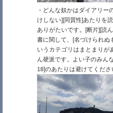
・どんな奴かはダイアリーの[ab
けしない][同質性]あたりを
ありがたいです。[断片][読
書に関して、[名づけられぬ
いうカテゴリはまとまりが
ん硬派です。よい子のみんな
18]のあたりは避けてくださ