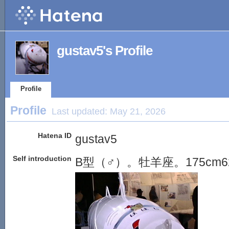
gustav5's Profile
Profile
Profile
Last updated:
May 21, 2026
Hatena ID
gustav5
Self introduction
B型（♂）。牡羊座。175cm62