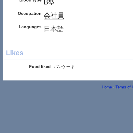
Blood type
B型
Occupation
会社員
Languages
日本語
Likes
Food liked
パンケーキ
Home
-
Terms of 