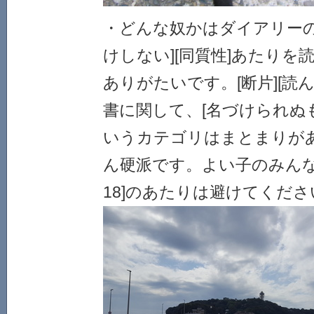
・どんな奴かはダイアリーの[ab
けしない][同質性]あたりを
ありがたいです。[断片][読
書に関して、[名づけられぬ
いうカテゴリはまとまりが
ん硬派です。よい子のみんな
18]のあたりは避けてくださ