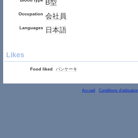
Blood type
B型
Occupation
会社員
Languages
日本語
Likes
Food liked
パンケーキ
Accueil
-
Conditions d'utilisatio