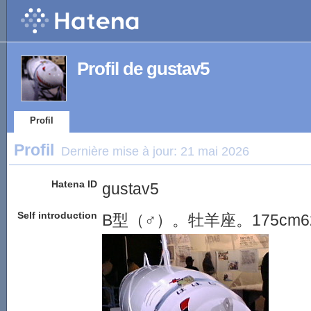
Profil de gustav5
Profil
Profil
Dernière mise à jour:
21 mai 2026
Hatena ID
gustav5
Self introduction
B型（♂）。牡羊座。175cm62