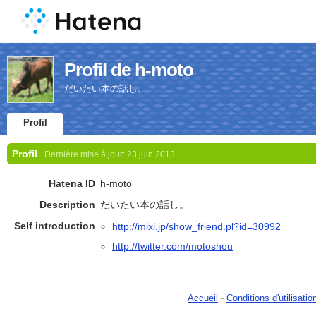
Profil de h-moto
だいたい本の話し。
Profil
Profil
Dernière mise à jour:
23 juin 2013
Hatena ID
h-moto
Description
だいたい本の話し。
Self introduction
http://mixi.jp/show_friend.pl?id=30992
http://twitter.com/motoshou
Accueil
-
Conditions d'utilisatio