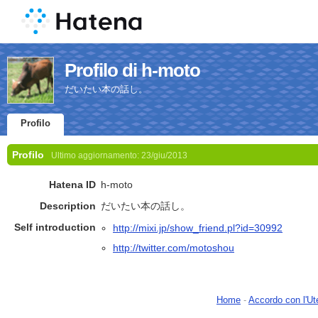
Profilo di h-moto
だいたい本の話し。
Profilo
Profilo
Ultimo aggiornamento:
23/giu/2013
Hatena ID
h-moto
Description
だいたい本の話し。
Self introduction
http://mixi.jp/show_friend.pl?id=30992
http://twitter.com/motoshou
Home
-
Accordo con l'Ut