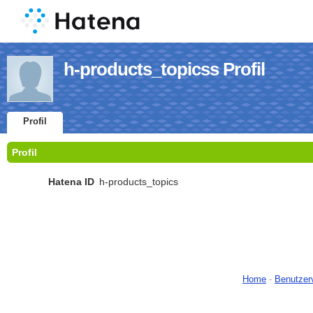
h-products_topicss Profil
Profil
Profil
Hatena ID
h-products_topics
Home
-
Benutzer