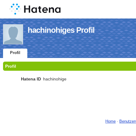
hachinohiges Profil
Profil
Profil
Hatena ID
hachinohige
Home
-
Benutzer