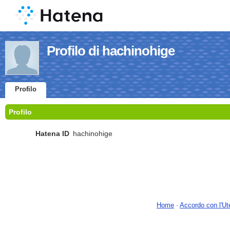
Profilo di hachinohige
Profilo
Profilo
Hatena ID
hachinohige
Home
-
Accordo con l'Ut