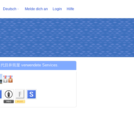
Deutsch
Melde dich an
Login
Hilfe
三代目井筒屋 verwendete Services.