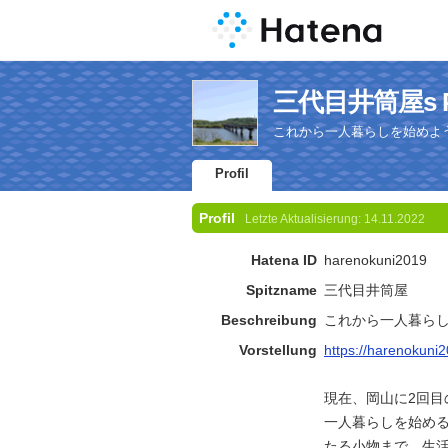
三代目井筒屋s Pr
これから一人暮らしを始めよ
Profil
Profil
Letzte Aktualisierung:
14.11.2022
Hatena ID
harenokuni2019
Spitzname
三代目井筒屋
Beschreibung
これから一人暮ら
Vorstellung
https://harenokuni
現在、岡山に2回目
一人暮らしを始め
たる小物まで、生