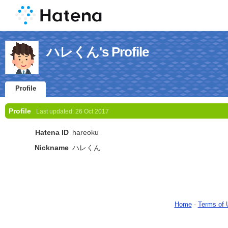
ハレくん's Profile
Profile
Profile
Last updated:
26 Oct 2017
Hatena ID
hareoku
Nickname
ハレくん
Home
-
Terms of 