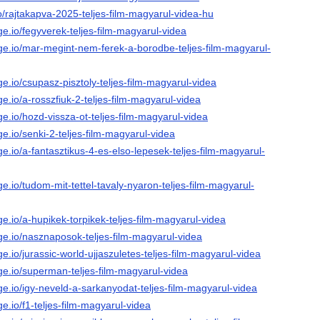
.to/rajtakapva-2025-teljes-film-magyarul-videa-hu
ge.io/fegyverek-teljes-film-magyarul-videa
age.io/mar-megint-nem-ferek-a-borodbe-teljes-film-magyarul-
ge.io/csupasz-pisztoly-teljes-film-magyarul-videa
ge.io/a-rosszfiuk-2-teljes-film-magyarul-videa
ge.io/hozd-vissza-ot-teljes-film-magyarul-videa
ge.io/senki-2-teljes-film-magyarul-videa
ge.io/a-fantasztikus-4-es-elso-lepesek-teljes-film-magyarul-
ge.io/tudom-mit-tettel-tavaly-nyaron-teljes-film-magyarul-
ge.io/a-hupikek-torpikek-teljes-film-magyarul-videa
ge.io/nasznaposok-teljes-film-magyarul-videa
e.io/jurassic-world-ujjaszuletes-teljes-film-magyarul-videa
ge.io/superman-teljes-film-magyarul-videa
ge.io/igy-neveld-a-sarkanyodat-teljes-film-magyarul-videa
ge.io/f1-teljes-film-magyarul-videa