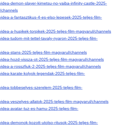
videa-demon-slayer-kimetsu-no-yaiba-infinity-castle-2025-
l/channels
videa-a-fantasztikus-4-es-elso-lepesek-2025-teljes-film-
videa-a-hupikek-torpikek-2025-teljes-film-magyarul/channels
videa-tudom-mit-tettel-tavaly-nyaron-2025-teljes-film-
videa-stans-2025-teljes-film-magyarul/channels
videa-hozd-vissza-ot-2025-teljes-film-magyarul/channels
videa-a-rosszfiuk-2-2025-teljes-film-magyarul/channels
videa-karate-kolyok-legendak-2025-teljes-film-
videa-tobbeselyes-szerelem-2025-teljes-film-
videa-veszelyes-allatok-2025-teljes-film-magyarul/channels
videa-avatar-tuz-es-hamu-2025-teljes-film-
videa-demonok-kozott-utolso-ritusok-2025-teljes-film-