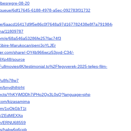
vdbesregre-08-20
et/queue/6df17645-6188-4978-a5ec-092783f31732
ple/6aacd16417d9f5e86c0f7648a97d167782438e8f7a791984db45baea
tema/11809787
.com/e/68a546a53286fe257fac74f3
/Cibire-Marukocan/pen/JoYLJEr
der.com/share/-OY4b966wcz53syd-C34/-
Xp48/source
/Fullmovies4K/testimonial.to%2Ffegyverek-2025-teljes-film-
et/u8fs78w7
m/bnydhthtrht
projects/YhKYjMDDh7iPHo2Qx3L0sQ?language=php
n.com/kizasamima
.com/1oOkGbT1t
v/p/ZEdMEXXq
com/ERNU68559
pets/habw6g6cpb