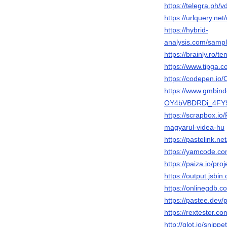
https://telegra.ph/
https://urlquery.n
https://hybrid-
analysis.com/sam
https://brainly.ro/
https://www.tipga
https://codepen.io
https://www.gmbin
OY4bVBDRDi_4FY9
https://scrapbox.io
magyarul-videa-hu
https://pastelink.n
https://yamcode.co
https://paiza.io/
https://output.jsbi
https://onlinegdb
https://pastee.de
https://rextester.
http://glot.io/snip