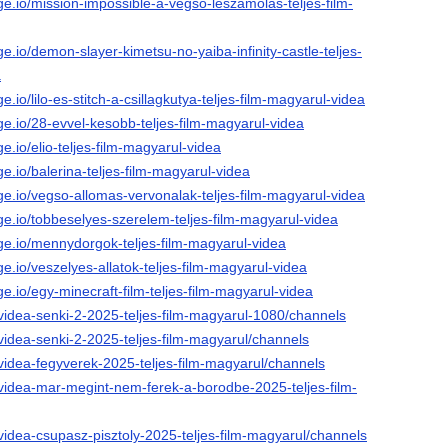
ge.io/mission-impossible-a-vegso-leszamolas-teljes-film-
ge.io/demon-slayer-kimetsu-no-yaiba-infinity-castle-teljes-
a
e.io/lilo-es-stitch-a-csillagkutya-teljes-film-magyarul-videa
ge.io/28-evvel-kesobb-teljes-film-magyarul-videa
e.io/elio-teljes-film-magyarul-videa
ge.io/balerina-teljes-film-magyarul-videa
ge.io/vegso-allomas-vervonalak-teljes-film-magyarul-videa
ge.io/tobbeselyes-szerelem-teljes-film-magyarul-videa
ge.io/mennydorgok-teljes-film-magyarul-videa
ge.io/veszelyes-allatok-teljes-film-magyarul-videa
ge.io/egy-minecraft-film-teljes-film-magyarul-videa
/videa-senki-2-2025-teljes-film-magyarul-1080/channels
videa-senki-2-2025-teljes-film-magyarul/channels
videa-fegyverek-2025-teljes-film-magyarul/channels
/videa-mar-megint-nem-ferek-a-borodbe-2025-teljes-film-
videa-csupasz-pisztoly-2025-teljes-film-magyarul/channels