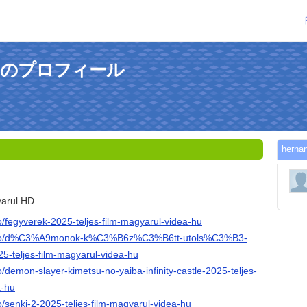
nさんのプロフィール
her
yarul HD
.to/fegyverek-2025-teljes-film-magyarul-videa-hu
ial.to/d%C3%A9monok-k%C3%B6z%C3%B6tt-utols%C3%B3-
-teljes-film-magyarul-videa-hu
to/demon-slayer-kimetsu-no-yaiba-infinity-castle-2025-teljes-
a-hu
to/senki-2-2025-teljes-film-magyarul-videa-hu