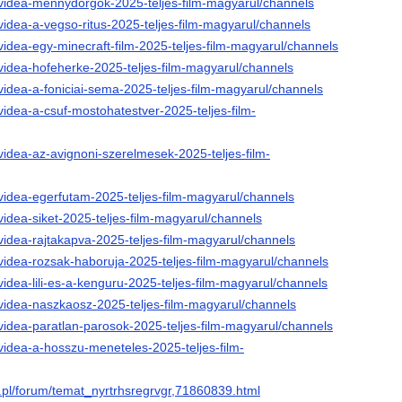
/videa-mennydorgok-2025-teljes-film-magyarul/channels
videa-a-vegso-ritus-2025-teljes-film-magyarul/channels
videa-egy-minecraft-film-2025-teljes-film-magyarul/channels
/videa-hofeherke-2025-teljes-film-magyarul/channels
videa-a-foniciai-sema-2025-teljes-film-magyarul/channels
videa-a-csuf-mostohatestver-2025-teljes-film-
videa-az-avignoni-szerelmesek-2025-teljes-film-
/videa-egerfutam-2025-teljes-film-magyarul/channels
videa-siket-2025-teljes-film-magyarul/channels
videa-rajtakapva-2025-teljes-film-magyarul/channels
/videa-rozsak-haboruja-2025-teljes-film-magyarul/channels
videa-lili-es-a-kenguru-2025-teljes-film-magyarul/channels
/videa-naszkaosz-2025-teljes-film-magyarul/channels
videa-paratlan-parosok-2025-teljes-film-magyarul/channels
videa-a-hosszu-meneteles-2025-teljes-film-
r.pl/forum/temat_nyrtrhsregrvgr,71860839.html