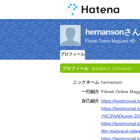
hernanso
Filmek Online Magyarul HD
プロフィール
プロフィール
最終更新日:
2025/08/20
ニックネーム
hernanson
一行紹介
Filmek Online Mag
自己紹介
https://testimonial
https://testimon
r%C3%ADtusok-2025
https://testimonial.
film-magyarul-vide
https://testimonial.