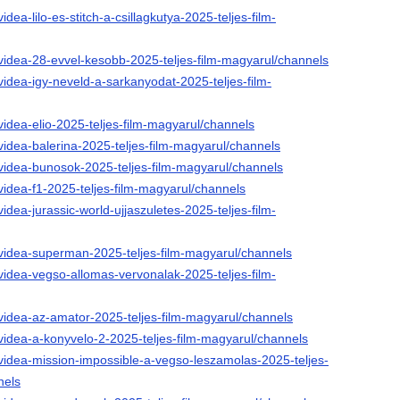
idea-lilo-es-stitch-a-csillagkutya-2025-teljes-film-
/videa-28-evvel-kesobb-2025-teljes-film-magyarul/channels
videa-igy-neveld-a-sarkanyodat-2025-teljes-film-
videa-elio-2025-teljes-film-magyarul/channels
videa-balerina-2025-teljes-film-magyarul/channels
/videa-bunosok-2025-teljes-film-magyarul/channels
videa-f1-2025-teljes-film-magyarul/channels
idea-jurassic-world-ujjaszuletes-2025-teljes-film-
/videa-superman-2025-teljes-film-magyarul/channels
videa-vegso-allomas-vervonalak-2025-teljes-film-
/videa-az-amator-2025-teljes-film-magyarul/channels
videa-a-konyvelo-2-2025-teljes-film-magyarul/channels
/videa-mission-impossible-a-vegso-leszamolas-2025-teljes-
nels