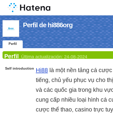
Perfil de hi886org
Perfil
Perfil
Última actualización:
24-08-2024
Self introduction
Hi88
là một nền tảng cá cược 
tiếng, chủ yếu phục vụ cho th
và các quốc gia trong khu v
cung cấp nhiều loại hình cá 
cược thể thao, casino trực tu