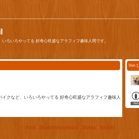
l
、いろいろやってる 好奇心旺盛なアラフィフ趣味人間です。
Von 
バイク
など、いろいろやってる
好奇心
旺盛な
アラフィフ
趣味人
Home
-
Benutzervereinbarung
-
Hinweis
-
Kontakt