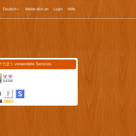
Deutsch
Melde dich an
Login
Hilfe
ひでぼう verwendete Services.