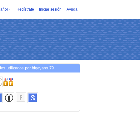
añol
Regístrate
Iniciar sesión
Ayuda
ios utilizados por higeyarou79