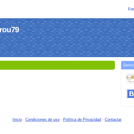
Esp
arou79
Servic
Inicio
-
Condiciones de uso
-
Política de Privacidad
-
Contactar