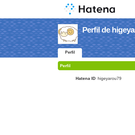
Perfil de higey
Perfil
Perfil
Hatena ID
higeyarou79