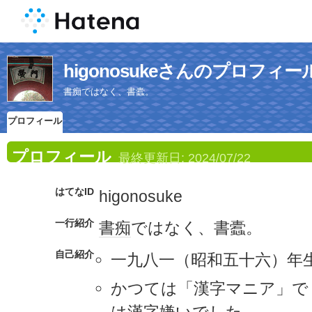
higonosukeさんのプロフィー
書痴ではなく、書蠹。
プロフィール
プロフィール
最終更新日:
2024/07/22
はてなID
higonosuke
一行紹介
書痴
ではなく、書蠹。
自己紹介
一九八一（昭和五十六）年
かつては「漢字マニア」で