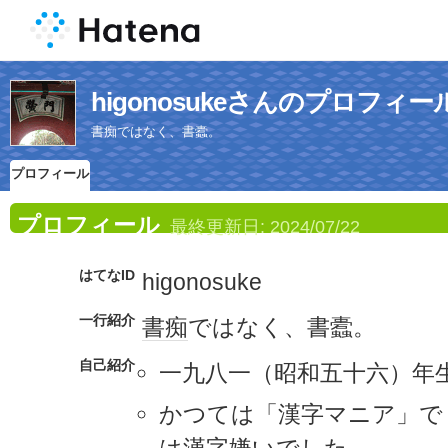
higonosukeさんのプロフィー
書痴ではなく、書蠹。
プロフィール
プロフィール
最終更新日:
2024/07/22
はてなID
higonosuke
一行紹介
書痴
ではなく、書蠹。
自己紹介
一九八一（昭和五十六）年
かつては「漢字マニア」で