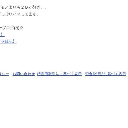
Ｄモノよりも２Ｄが好き。。
ずっぽりハマってます。
一ブログ内)☆
Ｇ】
ドラ日記】
リシー
-
お問い合わせ
-
特定商取引法に基づく表示
-
資金決済法に基づく表示