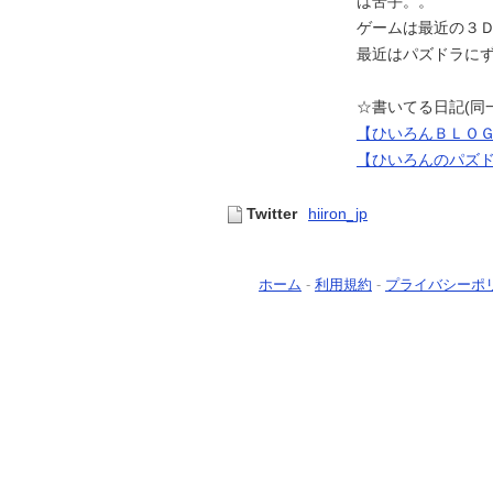
は苦手。。
ゲームは最近の３
最近はパズドラに
☆書いてる日記(同
【ひいろんＢＬＯ
【ひいろんのパズ
Twitter
hiiron_jp
ホーム
-
利用規約
-
プライバシーポ