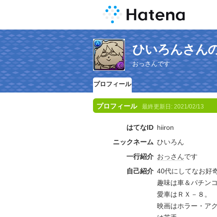
ひいろんさん
おっさんです
プロフィール
プロフィール
最終更新日:
2021/02/13
はてなID
hiiron
ニックネーム
ひいろん
一行紹介
おっさん
です
自己紹介
40代にしてなお好
趣味は車＆パチン
愛車はＲＸ－８。
映画はホラー・ア