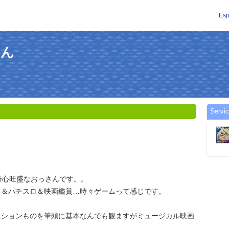
Esp
ろん
Servi
奇心旺盛なおっさんです。。
コ＆パチスロ＆映画鑑賞…時々ゲームって感じです。
クションものを筆頭に基本なんでも観ますがミュージカル映画