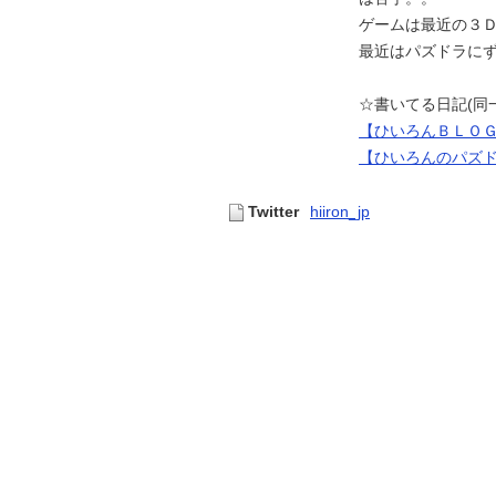
ゲームは最近の３
最近はパズドラに
☆書いてる日記(同
【ひいろんＢＬＯ
【ひいろんのパズ
Twitter
hiiron_jp