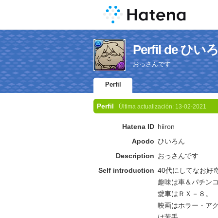
Perfil de ひい
おっさんです
Perfil
Perfil
Última actualización:
13-02-2021
Hatena ID
hiiron
Apodo
ひいろん
Description
おっさん
です
Self introduction
40代にしてなお好
趣味は車＆パチン
愛車はＲＸ－８。
映画はホラー・ア
は苦手。。