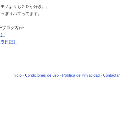
Ｄモノよりも２Ｄが好き。。
ずっぽりハマってます。
一ブログ内)☆
Ｇ】
ドラ日記】
Inicio
-
Condiciones de uso
-
Política de Privacidad
-
Contactar