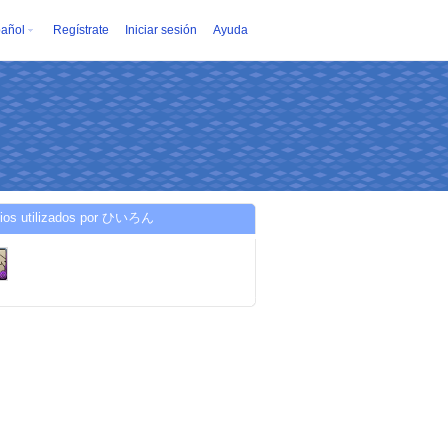
añol
Regístrate
Iniciar sesión
Ayuda
cios utilizados por ひいろん