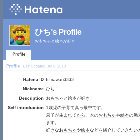
ひち's Profile
おもちゃと絵本が好き
Profile
Profile
Last updated:
Jul 9, 2018
Hatena ID
himawari3333
Nickname
ひち
Description
おもちゃ
と
絵本
が好き
Self introduction
1歳児
の子
育て真っ
最中
です。
息子が生
まれ
て
から
、木の
おもちゃ
や
絵本
の魅
ます
。
好きな
おもちゃ
や
絵本
などを紹介していきたい