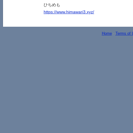
ひちめも
https://www.himawari3.xyz/
Home
-
Terms of 