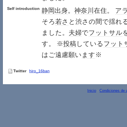
Self introduction
静岡出身
。
神奈川
在住。
ア
そろ
若さ
と渋さの間で揺れ
ました。
夫婦
で
フットサル
す。 ※
投稿
している
フット
はご遠慮願い
ます
※
Twitter
hiro_16ban
Inicio
-
Condiciones de 