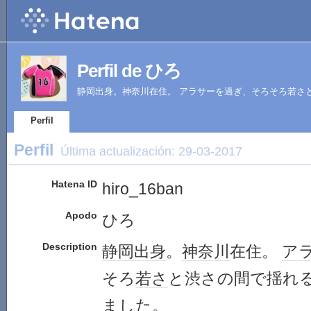
Perfil de ひろ
静岡出身。神奈川在住。 アラサーを過ぎ、そろそろ若さ
Perfil
Perfil
Última actualización:
29-03-2017
Hatena ID
hiro_16ban
Apodo
ひろ
Description
静岡出身
。
神奈川
在住。
ア
そろ
若さ
と渋さの間で揺れ
ました。